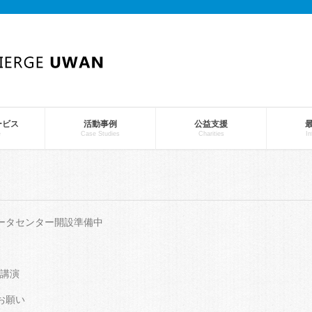
ービス
活動事例
公益支援
e
Case Studies
Charities
In
ータセンター開設準備中
講演
お願い