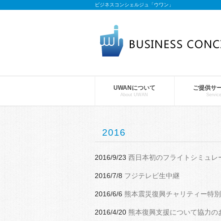
ビジネスコンシェルジュ「ウワン」
UWANについて
ご提供サ
About UWAN
Servic
2016
2016/9/23
西日本初のフライトシミュレ
2016/7/8
フジテレビ生中継
2016/6/6
熊本震災復興チャリティー特別
2016/4/20
熊本復興支援について協力の