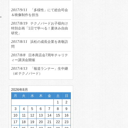
2017/9/11
「多様性」にて総合司会
＆映像制作を担当
»
2017/8/19
テクノバードお子様向け
特別企画「1日で学べる！夏休み自由
研究」
2017/8/11
浜松の成長企業を表敬訪
問
2017/8/8
日本商店会7周年チャリテ
ィー講演会開催
2017/4/13
「報道ランナー」生中継
（at テクノバード）
2026年8月
月
火
水
木
金
土
日
1
2
3
4
5
6
7
8
9
10
11
12
13
14
15
16
17
18
19
20
21
22
23