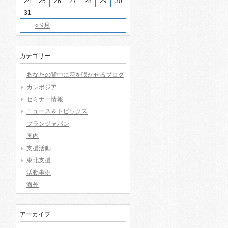
24
25
26
27
28
29
30
31
« 9月
カテゴリー
あなたの背中に花を咲かせるブログ
カンボジア
セミナー情報
ニュース＆トピックス
プランジャパン
国内
支援活動
東北支援
活動事例
海外
アーカイブ