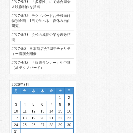
2017/9/11
「多様性」にて総合司会
＆映像制作を担当
2017/8/19
テクノバードお子様向け
特別企画「1日で学べる！夏休み自由
研究」
2017/8/11
浜松の成長企業を表敬訪
問
2017/8/8
日本商店会7周年チャリテ
ィー講演会開催
2017/4/13
「報道ランナー」生中継
（at テクノバード）
2026年8月
月
火
水
木
金
土
日
1
2
3
4
5
6
7
8
9
10
11
12
13
14
15
16
17
18
19
20
21
22
23
24
25
26
27
28
29
30
31