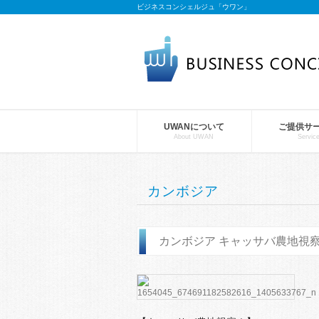
ビジネスコンシェルジュ「ウワン」
UWANについて
ご提供サ
About UWAN
Servic
カンボジア
カンボジア キャッサバ農地視