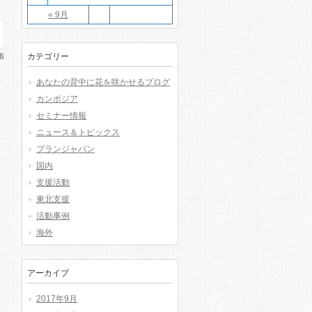
« 9月
6
カテゴリー
あなたの背中に花を咲かせるブログ
カンボジア
セミナー情報
ニュース＆トピックス
プランジャパン
国内
支援活動
東北支援
活動事例
海外
アーカイブ
2017年9月