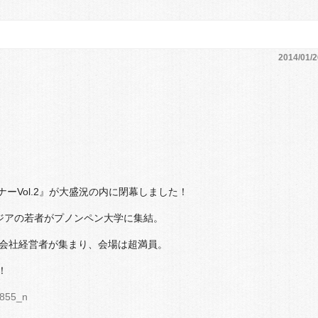
2014/01/2
ーVol.2』が大盛況の内に閉幕しました！
ボジアの若者がプノンペン大学に集結。
の会社経営者が集まり、会場は超満員。
！