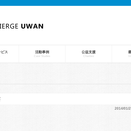
ービス
活動事例
公益支援
e
Case Studies
Charities
In
察
2014/01/2