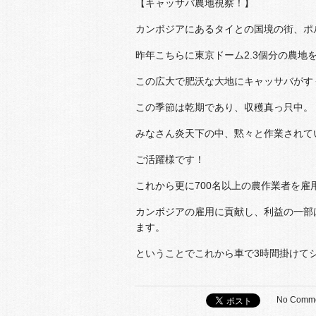
【キャッサバ農地視察！】
カンボジアにあるタイとの国境の街、ポ
昨年こちらに東京ドーム2.3個分の農地
この広大で肥沃な大地にキャッサバがす
この季節は乾期であり、収穫真っ只中。
みなさん炎天下の中、黙々と作業されて
ご活躍様です！
これから更に700名以上の農作業者を雇
カンボジアの雇用に貢献し、利益の一部はGiv
ます。
ということでこれから車で3時間掛けて
No Comm