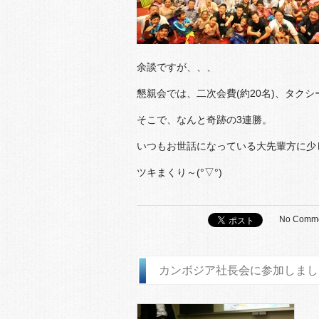
余談ですが、、、
懇親会では、二次会費(約20名)、タク
そこで、なんと奇跡の3連勝。
いつもお世話になっている大先輩方に少
ツキまくり～(°▽°)
No Comm
カンボジア社長会に参加しまし