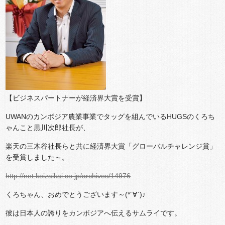
【ビジネスパートナーが経済界大賞を受賞】
UWANのカンボジア農業事業でタッグを組んでいるHUGSのくろち
ゃんこと黒川次郎社長が、
楽天の三木谷社長らと共に経済界大賞「グローバルチャレンジ賞」
を受賞しました～。
http://net.keizaikai.co.jp/archives/14976
くろちゃん、おめでとうございます～(*´∀`)♪
彼は日本人の誇りをカンボジアへ伝えるサムライです。